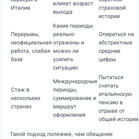
влияет возраст
Италии
страховой
выхода
истории
Какие периоды
Перерывы,
реально
Опираться на
неофициальная
отражены и
абстрактные
работа, слабая
можно ли
средние
база
усилить
цифры
ситуацию
Пытаться
Международные
считать
Стаж в
периоды,
итальянскую
нескольких
суммирование и
пенсию в
странах
маршрут
отрыве от
оформления
общей истории
Такой подход полезнее, чем обещание