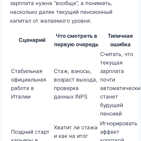
зарплата нужна “вообще”, а понимать,
насколько далек текущий пенсионный
капитал от желаемого уровня.
Что смотреть в
Типичная
Сценарий
первую очередь
ошибка
Считать, что
текущая
Стабильная
Стаж, взносы,
зарплата
официальная
возраст выхода,
почти
работа в
проверка
автоматически
Италии
данных INPS
станет
будущей
пенсией
Игнорировать
Хватит ли стажа
Поздний старт
эффект
и как на итог
карьеры в
короткой