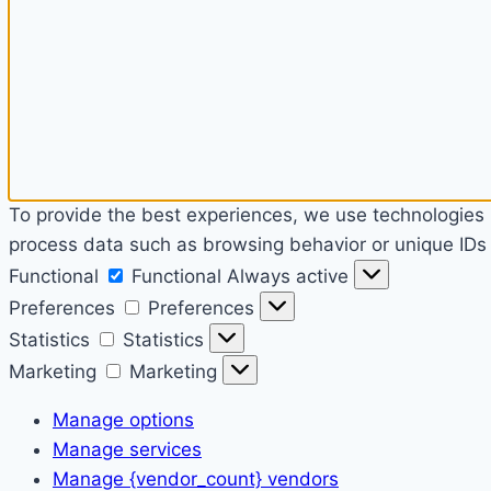
To provide the best experiences, we use technologies l
process data such as browsing behavior or unique IDs o
Functional
Functional
Always active
Preferences
Preferences
Statistics
Statistics
Marketing
Marketing
Manage options
Manage services
Manage {vendor_count} vendors