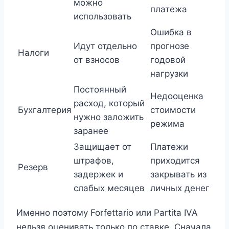
можно
платежа
использовать
Ошибка в
Идут отдельно
прогнозе
Налоги
от взносов
годовой
нагрузки
Постоянный
Недооценка
расход, который
Бухгалтерия
стоимости
нужно заложить
режима
заранее
Защищает от
Платежи
штрафов,
приходится
Резерв
задержек и
закрывать из
слабых месяцев
личных денег
Именно поэтому Forfettario или Partita IVA
нельзя оценивать только по ставке. Сначала