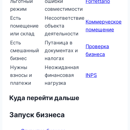
льготный
ошибки
Forfettario
режим
совместимости
Есть
Несоответствие
Коммерческое
помещение
объекта
помещение
или склад
деятельности
Есть
Путаница в
Проверка
смешанный
документах и
бизнеса
бизнес
налогах
Нужны
Неожиданная
взносы и
финансовая
INPS
платежи
нагрузка
Куда перейти дальше
Запуск бизнеса