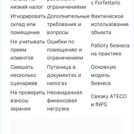
с Forfettario
низкий налог
ограничениями
Игнорировать
Дополнительные
Фактическое
склад или
требования и
использование
помещение
вопросы
объекта
Не учитывать
Ошибки по
Работу бизнеса
прием
помещению и
на практике
клиентов
ограничениям
Смешать
Путаница в
Основную
несколько
документах и
модель
сценариев
налогах
бизнеса
Не проверить
Неожиданная
Связку ATECO
взносы
финансовая
и INPS
заранее
нагрузка