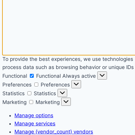
To provide the best experiences, we use technologies l
process data such as browsing behavior or unique IDs o
Functional
Functional
Always active
Preferences
Preferences
Statistics
Statistics
Marketing
Marketing
Manage options
Manage services
Manage {vendor_count} vendors