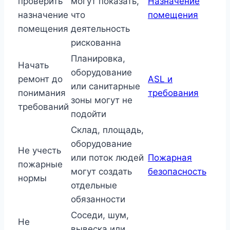
проверить
могут показать,
Назначение
назначение
что
помещения
помещения
деятельность
рискованна
Планировка,
Начать
оборудование
ремонт до
ASL и
или санитарные
понимания
требования
зоны могут не
требований
подойти
Склад, площадь,
оборудование
Не учесть
или поток людей
Пожарная
пожарные
могут создать
безопасность
нормы
отдельные
обязанности
Соседи, шум,
Не
вывеска или