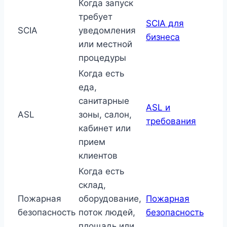
Когда запуск
требует
SCIA для
SCIA
уведомления
бизнеса
или местной
процедуры
Когда есть
еда,
санитарные
ASL и
ASL
зоны, салон,
требования
кабинет или
прием
клиентов
Когда есть
склад,
Пожарная
оборудование,
Пожарная
безопасность
поток людей,
безопасность
площадь или