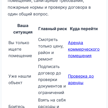
помещения, санитарные требования,
пожарные нормы и проверку договора в
один общий вопрос.
Ваша
Главный риск
Куда перейти
ситуация
Смотреть
Вы только
Аренда
только цену,
ищете
коммерческого
район и
помещение
помещения
ремонт
Подписать
договор до
Уже нашли
Проверка до
проверки
объект
аренды
документов и
ограничений
Взять на себя
Боитесь
расходы и