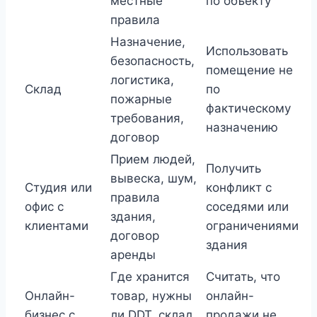
местные
по объекту
правила
Назначение,
Использовать
безопасность,
помещение не
логистика,
Склад
по
пожарные
фактическому
требования,
назначению
договор
Прием людей,
Получить
вывеска, шум,
Студия или
конфликт с
правила
офис с
соседями или
здания,
клиентами
ограничениями
договор
здания
аренды
Где хранится
Считать, что
Онлайн-
товар, нужны
онлайн-
бизнес с
ли DDT, склад,
продажи не