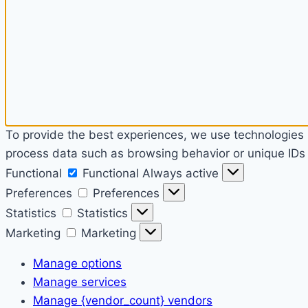
To provide the best experiences, we use technologies l
process data such as browsing behavior or unique IDs o
Functional
Functional
Always active
Preferences
Preferences
Statistics
Statistics
Marketing
Marketing
Manage options
Manage services
Manage {vendor_count} vendors