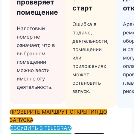
проверяет
старт
от
помещение
Ошибка в
Аре
Налоговый
подаче,
ремо
номер не
деятельности,
обо
означает, что в
помещении
и р
выбранном
или
мог
помещении
приложениях
опл
можно вести
может
про
именно эту
остановить
гла
деятельность.
запуск.
риск
ПРОВЕРИТЬ МАРШРУТ ОТКРЫТИЯ ДО
ЗАПУСКА
ОБСУДИТЬ В TELEGRAM