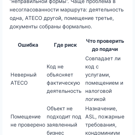
“неправильной формы”. Чаще проблема в
несогласованности маршрута: деятельность
одна, ATECO другой, помещение третье,
документы собраны формально.
Что проверить
Ошибка
Где риск
до подачи
Совпадает ли
Код не
код с
Неверный
объясняет
услугами,
ATECO
фактическую
помещением и
деятельность
налоговой
логикой
Объект не
Назначение,
Помещение
подходит под
ASL, пожарные
не проверено
заявленный
требования,
бизнес
кондоминиум