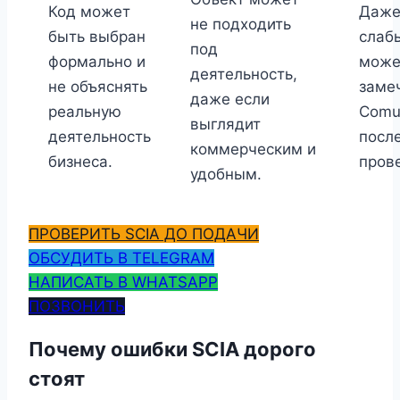
Код может
Даже
не подходить
быть выбран
слаб
под
формально и
може
деятельность,
не объяснять
заме
даже если
реальную
Comu
выглядит
деятельность
посл
коммерческим и
бизнеса.
прове
удобным.
ПРОВЕРИТЬ SCIA ДО ПОДАЧИ
ОБСУДИТЬ В TELEGRAM
НАПИСАТЬ В WHATSAPP
ПОЗВОНИТЬ
Почему ошибки SCIA дорого
стоят