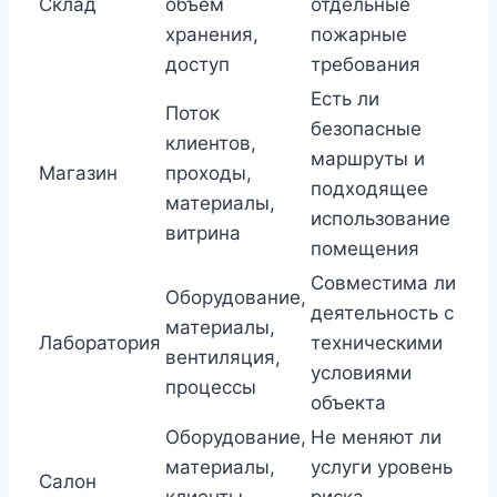
Склад
объем
отдельные
хранения,
пожарные
доступ
требования
Есть ли
Поток
безопасные
клиентов,
маршруты и
Магазин
проходы,
подходящее
материалы,
использование
витрина
помещения
Совместима ли
Оборудование,
деятельность с
материалы,
Лаборатория
техническими
вентиляция,
условиями
процессы
объекта
Оборудование,
Не меняют ли
материалы,
услуги уровень
Салон
клиенты,
риска