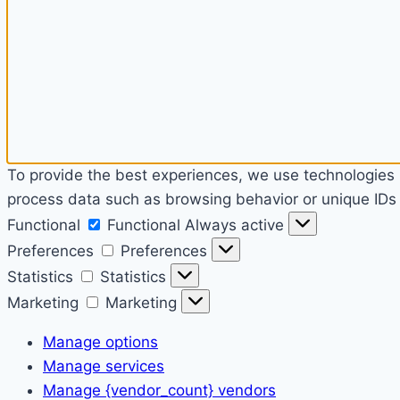
To provide the best experiences, we use technologies l
process data such as browsing behavior or unique IDs o
Functional
Functional
Always active
Preferences
Preferences
Statistics
Statistics
Marketing
Marketing
Manage options
Manage services
Manage {vendor_count} vendors