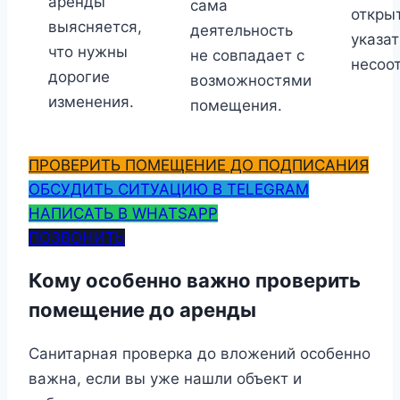
аренды
сама
откры
выясняется,
деятельность
указат
что нужны
не совпадает с
несоо
дорогие
возможностями
изменения.
помещения.
ПРОВЕРИТЬ ПОМЕЩЕНИЕ ДО ПОДПИСАНИЯ
ОБСУДИТЬ СИТУАЦИЮ В TELEGRAM
НАПИСАТЬ В WHATSAPP
ПОЗВОНИТЬ
Кому особенно важно проверить
помещение до аренды
Санитарная проверка до вложений особенно
важна, если вы уже нашли объект и