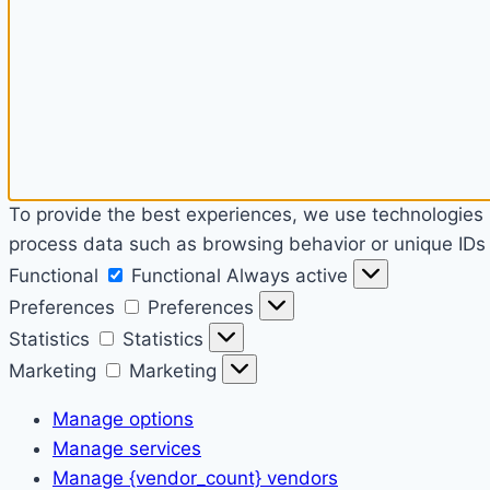
To provide the best experiences, we use technologies l
process data such as browsing behavior or unique IDs o
Functional
Functional
Always active
Preferences
Preferences
Statistics
Statistics
Marketing
Marketing
Manage options
Manage services
Manage {vendor_count} vendors