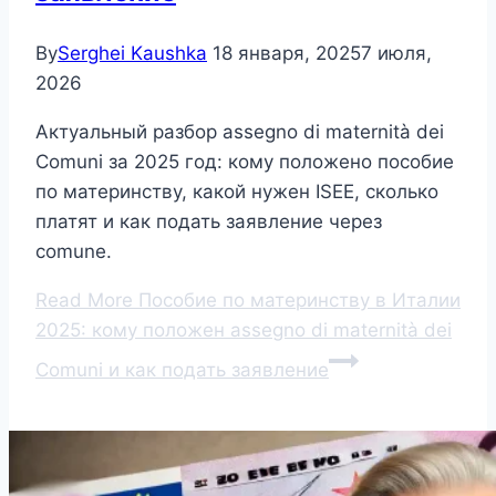
By
Serghei Kaushka
18 января, 2025
7 июля,
2026
Актуальный разбор assegno di maternità dei
Comuni за 2025 год: кому положено пособие
по материнству, какой нужен ISEE, сколько
платят и как подать заявление через
comune.
Read More
Пособие по материнству в Италии
2025: кому положен assegno di maternità dei
Comuni и как подать заявление