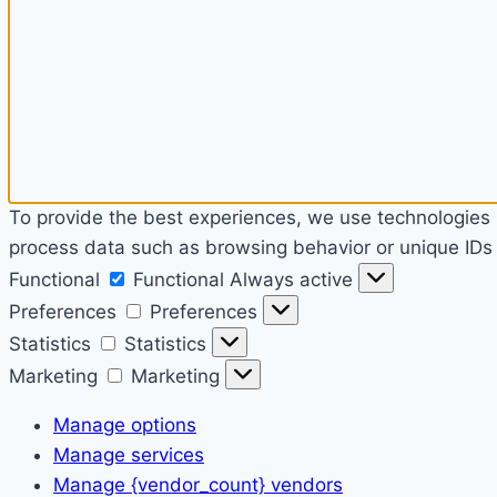
To provide the best experiences, we use technologies l
process data such as browsing behavior or unique IDs o
Functional
Functional
Always active
Preferences
Preferences
Statistics
Statistics
Marketing
Marketing
Manage options
Manage services
Manage {vendor_count} vendors