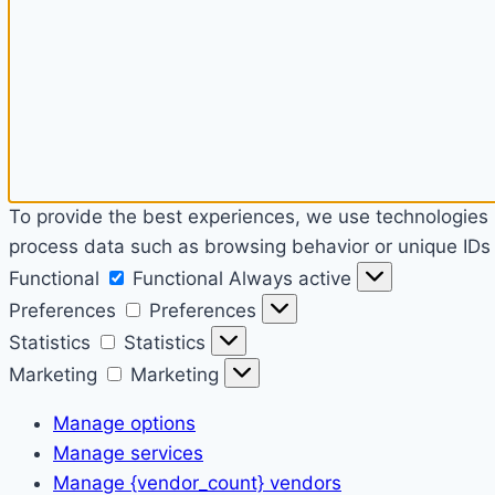
To provide the best experiences, we use technologies l
process data such as browsing behavior or unique IDs o
Functional
Functional
Always active
Preferences
Preferences
Statistics
Statistics
Marketing
Marketing
Manage options
Manage services
Manage {vendor_count} vendors