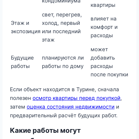
кондоминиума
квартиры
свет, перегрев,
влияет на
Этаж и
холод, первый
комфорт и
экспозиция
или последний
расходы
этаж
может
Будущие
планируются ли
добавить
работы
работы по дому
расходы
после покупки
Если объект находится в Турине, сначала
полезен
осмотр квартиры перед покупкой
,
затем
оценка состояния недвижимости
и
предварительный расчёт будущих работ.
Какие работы могут