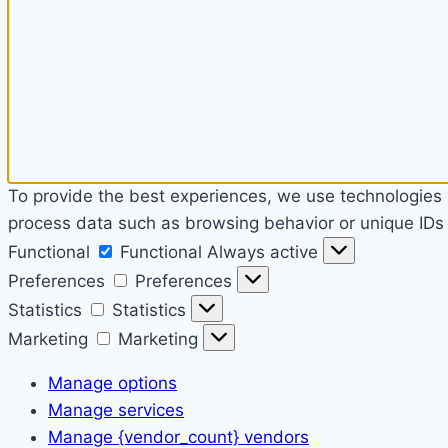
To provide the best experiences, we use technologies l
process data such as browsing behavior or unique IDs o
Functional
Functional
Always active
Preferences
Preferences
Statistics
Statistics
Marketing
Marketing
Manage options
Manage services
Manage {vendor_count} vendors