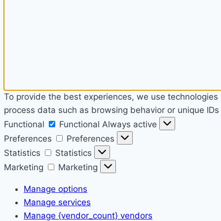
To provide the best experiences, we use technologies l
process data such as browsing behavior or unique IDs o
Functional
Functional
Always active
Preferences
Preferences
Statistics
Statistics
Marketing
Marketing
Manage options
Manage services
Manage {vendor_count} vendors