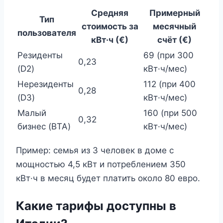
Средняя
Примерный
Тип
стоимость за
месячный
пользователя
кВт·ч (€)
счёт (€)
Резиденты
69 (при 300
0,23
(D2)
кВт·ч/мес)
Нерезиденты
112 (при 400
0,28
(D3)
кВт·ч/мес)
Малый
160 (при 500
0,32
бизнес (BTA)
кВт·ч/мес)
Пример: семья из 3 человек в доме с
мощностью 4,5 кВт и потреблением 350
кВт·ч в месяц будет платить около 80 евро.
Какие тарифы доступны в