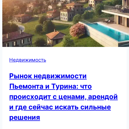
Недвижимость
Рынок недвижимости
Пьемонта и Турина: что
происходит с ценами, арендой
и где сейчас искать сильные
решения