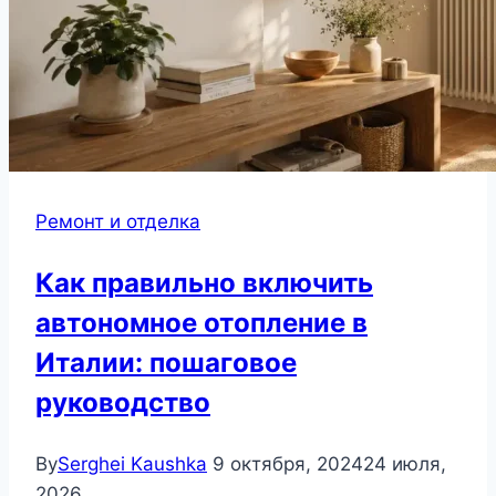
Ремонт и отделка
Как правильно включить
автономное отопление в
Италии: пошаговое
руководство
By
Serghei Kaushka
9 октября, 2024
24 июля,
2026