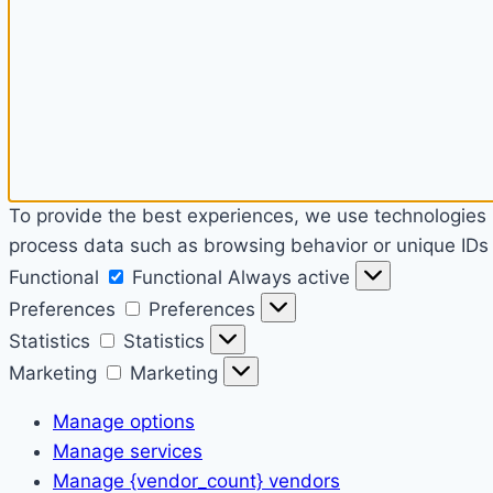
To provide the best experiences, we use technologies l
process data such as browsing behavior or unique IDs o
Functional
Functional
Always active
Preferences
Preferences
Statistics
Statistics
Marketing
Marketing
Manage options
Manage services
Manage {vendor_count} vendors