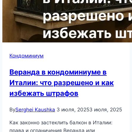
Кондоминиум
Веранда в кондоминиуме в
Италии: что разрешено и как
избежать штрафов
By
Serghei Kaushka
3 июля, 2025
3 июля, 2025
Как законно застеклить балкон в Италии:
права и ограничения Веранда или