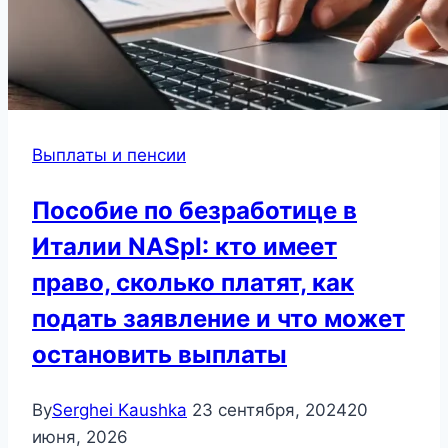
Выплаты и пенсии
Пособие по безработице в
Италии NASpI: кто имеет
право, сколько платят, как
подать заявление и что может
остановить выплаты
By
Serghei Kaushka
23 сентября, 2024
20
июня, 2026