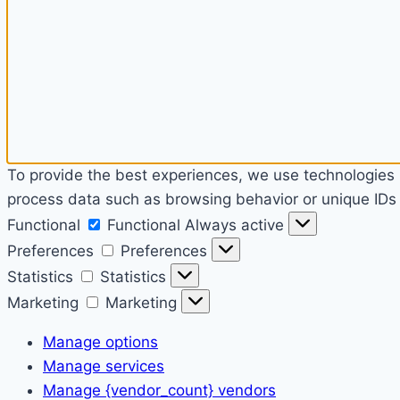
To provide the best experiences, we use technologies l
process data such as browsing behavior or unique IDs o
Functional
Functional
Always active
Preferences
Preferences
Statistics
Statistics
Marketing
Marketing
Manage options
Manage services
Manage {vendor_count} vendors