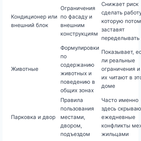
Снижает риск
Ограничения
сделать работу
Кондиционер или
по фасаду и
которую потом
внешний блок
внешним
заставят
конструкциям
переделывать
Формулировки
Показывает, е
по
ли реальные
содержанию
Животные
ограничения и
животных и
их читают в эт
поведению в
доме
общих зонах
Правила
Часто именно
пользования
здесь скрываю
Парковка и двор
местами,
ежедневные
двором,
конфликты ме
подъездом
жильцами