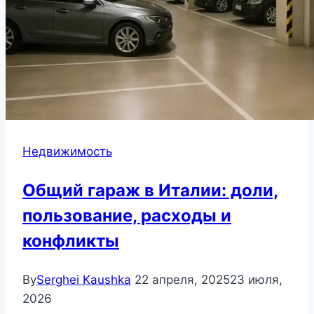
Недвижимость
Общий гараж в Италии: доли,
пользование, расходы и
конфликты
By
Serghei Kaushka
22 апреля, 2025
23 июля,
2026