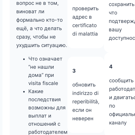
вопрос не в том,
сохранить
проверить
виноват ли
что
адрес в
формально кто-то
подтверж
certificato
ещё, а что делать
вашу
di malattia
сразу, чтобы не
доступнос
ухудшить ситуацию.
Что означает
4
“не нашли
3
дома” при
сообщить
visita fiscale
обновить
работода
Какие
indirizzo di
и двигать
последствия
reperibilità,
по
возможны для
если он
официаль
выплат и
неверен
каналу
отношений с
работодателем