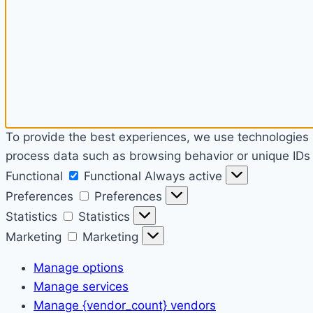
To provide the best experiences, we use technologies l
process data such as browsing behavior or unique IDs o
Functional
Functional
Always active
Preferences
Preferences
Statistics
Statistics
Marketing
Marketing
Manage options
Manage services
Manage {vendor_count} vendors