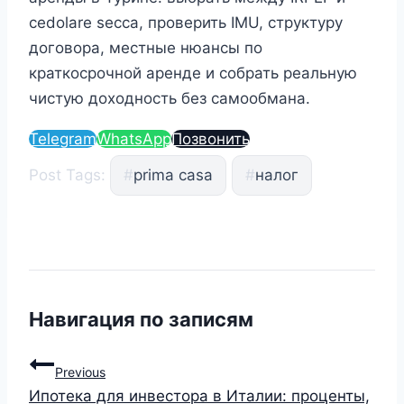
cedolare secca, проверить IMU, структуру
договора, местные нюансы по
краткосрочной аренде и собрать реальную
чистую доходность без самообмана.
Telegram
WhatsApp
Позвонить
Post Tags:
#
prima casa
#
налог
Навигация по записям
Previous
Ипотека для инвестора в Италии: проценты,