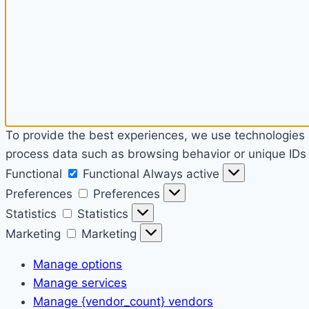
To provide the best experiences, we use technologies l
process data such as browsing behavior or unique IDs o
Functional
Functional
Always active
Preferences
Preferences
Statistics
Statistics
Marketing
Marketing
Manage options
Manage services
Manage {vendor_count} vendors