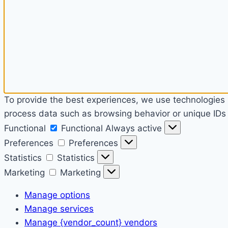
To provide the best experiences, we use technologies l
process data such as browsing behavior or unique IDs o
Functional
Functional
Always active
Preferences
Preferences
Statistics
Statistics
Marketing
Marketing
Manage options
Manage services
Manage {vendor_count} vendors