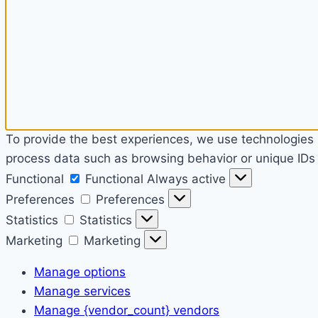
To provide the best experiences, we use technologies l
process data such as browsing behavior or unique IDs o
Functional
Functional
Always active
Preferences
Preferences
Statistics
Statistics
Marketing
Marketing
Manage options
Manage services
Manage {vendor_count} vendors