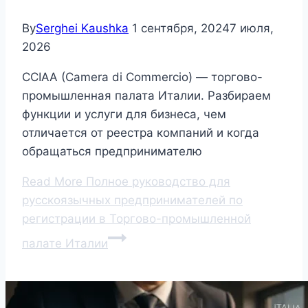
By
Serghei Kaushka
1 сентября, 2024
7 июля,
2026
CCIAA (Camera di Commercio) — торгово-
промышленная палата Италии. Разбираем
функции и услуги для бизнеса, чем
отличается от реестра компаний и когда
обращаться предпринимателю
Read More
Полное руководство для
русскоязычных предпринимателей по
регистрации в Торгово-промышленной
палате Италии