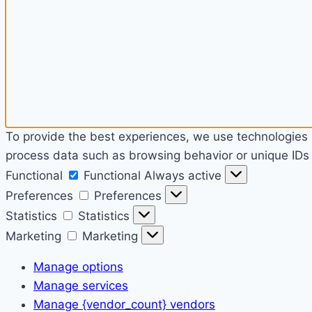
To provide the best experiences, we use technologies l
process data such as browsing behavior or unique IDs o
Functional
Functional
Always active
Preferences
Preferences
Statistics
Statistics
Marketing
Marketing
Manage options
Manage services
Manage {vendor_count} vendors