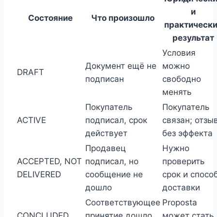
и
Состояние
Что произошло
практическ
результат
Условия
Документ ещё не
можно
DRAFT
подписан
свободно
менять
Покупатель
Покупатель
ACTIVE
подписал, срок
связан; отзы
действует
без эффекта
Продавец
Нужно
ACCEPTED, NOT
подписал, но
проверить
DELIVERED
сообщение не
срок и спосо
дошло
доставки
Соответствующее
Proposta
CONCLUDED
принятие дошло
может стать