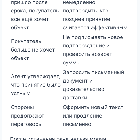
пришло после
немедленно
срока, покупатель
подтвердить, что
всё ещё хочет
позднее принятие
объект
считается эффективным
Не подписывать новое
Покупатель
подтверждение и
больше не хочет
проверить возврат
объект
суммы
Запросить письменный
Агент утверждает,
документ и
что принятие было
доказательство
устным
доставки
Стороны
Оформить новый текст
продолжают
или продление
переговоры
письменно
После истечения окна нельзя молча