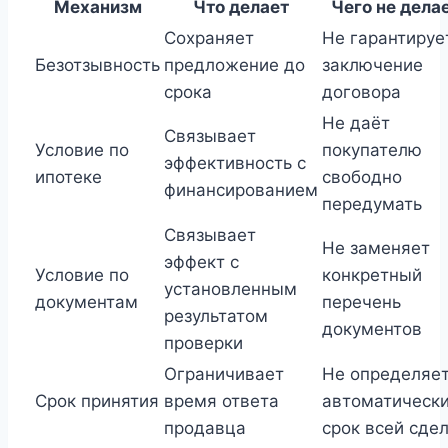
Механизм
Что делает
Чего не дела
Сохраняет
Не гарантируе
Безотзывность
предложение до
заключение
срока
договора
Не даёт
Связывает
Условие по
покупателю
эффективность с
ипотеке
свободно
финансированием
передумать
Связывает
Не заменяет
эффект с
Условие по
конкретный
установленным
документам
перечень
результатом
документов
проверки
Ограничивает
Не определяе
Срок принятия
время ответа
автоматическ
продавца
срок всей сде