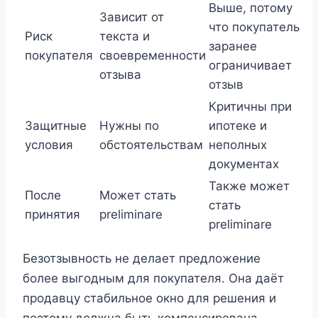
Выше, потому
Зависит от
что покупатель
Риск
текста и
заранее
покупателя
своевременности
ограничивает
отзыва
отзыв
Критичны при
Защитные
Нужны по
ипотеке и
условия
обстоятельствам
неполных
документах
Также может
После
Может стать
стать
принятия
preliminare
preliminare
Безотзывность не делает предложение
более выгодным для покупателя. Она даёт
продавцу стабильное окно для решения и
поэтому должна быть компенсирована