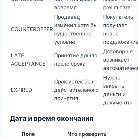
вовремя
preliminare
Продавец
Покупатель
изменил хотя бы
получает
COUNTEROFFER
существенное
новое
условие
предложени
Договор не
LATE
Принятие дошло
возникает
ACCEPTANCE
после срока
автоматичес
Нужно
Срок истёк без
закрыть
EXPIRED
действительного
деньги и
принятия
документы
Дата и время окончания
Поле
Что проверить