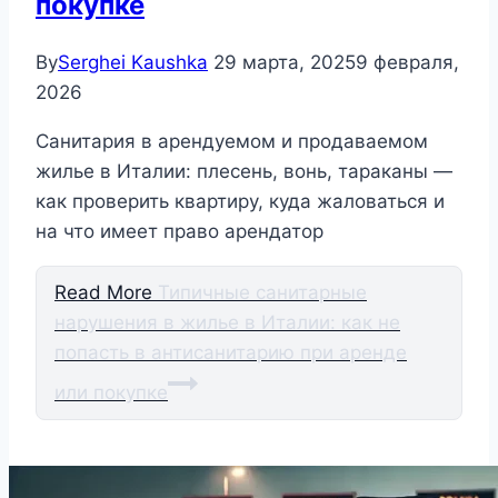
покупке
By
Serghei Kaushka
29 марта, 2025
9 февраля,
2026
Санитария в арендуемом и продаваемом
жилье в Италии: плесень, вонь, тараканы —
как проверить квартиру, куда жаловаться и
на что имеет право арендатор
Read More
Типичные санитарные
нарушения в жилье в Италии: как не
попасть в антисанитарию при аренде
или покупке