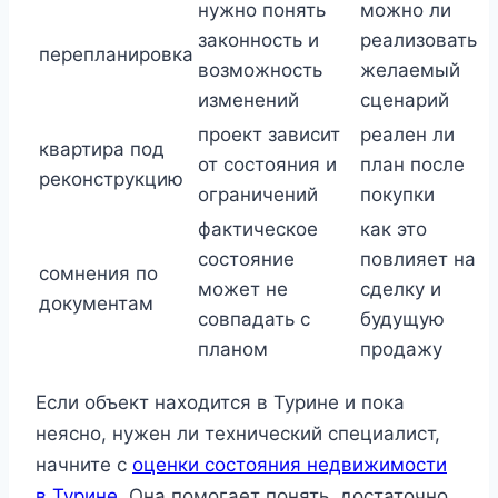
нужно понять
можно ли
законность и
реализовать
перепланировка
возможность
желаемый
изменений
сценарий
проект зависит
реален ли
квартира под
от состояния и
план после
реконструкцию
ограничений
покупки
фактическое
как это
состояние
повлияет на
сомнения по
может не
сделку и
документам
совпадать с
будущую
планом
продажу
Если объект находится в Турине и пока
неясно, нужен ли технический специалист,
начните с
оценки состояния недвижимости
в Турине
. Она помогает понять, достаточно