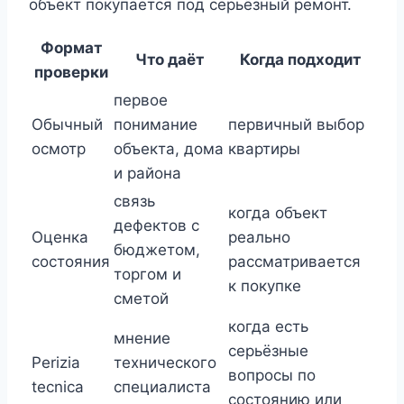
объект покупается под серьёзный ремонт.
Формат
Что даёт
Когда подходит
проверки
первое
Обычный
понимание
первичный выбор
осмотр
объекта, дома
квартиры
и района
связь
когда объект
дефектов с
Оценка
реально
бюджетом,
состояния
рассматривается
торгом и
к покупке
сметой
когда есть
мнение
серьёзные
Perizia
технического
вопросы по
tecnica
специалиста
состоянию или