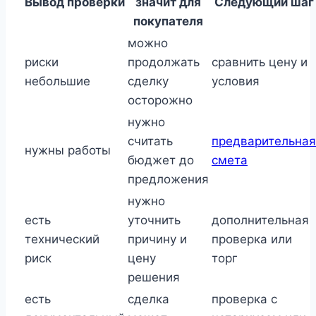
Вывод проверки
значит для
Следующий шаг
покупателя
можно
риски
продолжать
сравнить цену и
небольшие
сделку
условия
осторожно
нужно
считать
предварительная
нужны работы
бюджет до
смета
предложения
нужно
есть
уточнить
дополнительная
технический
причину и
проверка или
риск
цену
торг
решения
есть
сделка
проверка с