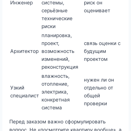
Инженер
системы,
риск он
серьёзные
оценивает
технические
риски
планировка,
проект,
связь оценки с
Архитектор
возможность
будущим
изменений,
проектом
реконструкция
влажность,
нужен ли он
отопление,
Узкий
отдельно от
электрика,
специалист
общей
конкретная
проверки
система
Перед заказом важно сформулировать
вопрос. Не «посмотрите квартиру вообще», а