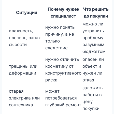
Почему нужен
Что решить
Ситуация
специалист
до покупки
можно ли
нужно понять
влажность,
устранить
причину, а не
плесень, запах
проблему
только
сырости
разумным
следствие
бюджетом
нужно отличить
опасен ли
трещины или
косметику от
объект и
деформации
конструктивного
нужен ли
риска
отказ
заложить
старая
может
работы в
электрика или
потребоваться
цену
сантехника
глубокий ремонт
покупки