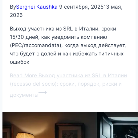
By
Serghei Kaushka
9 сентября, 2025
13 мая,
2026
Выход участника из SRL в Италии: сроки
15/30 дней, как уведомить компанию
(PEC/raccomandata), когда выход действует,
что будет с долей и как избежать типичных
ошибок
Read More
Выход участника из SRL в Италии
(recesso del socio): сроки, порядок, риски и
документы