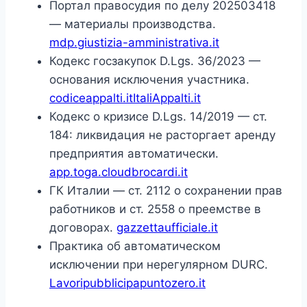
Портал правосудия по делу 202503418
— материалы производства.
mdp.giustizia-amministrativa.it
Кодекс госзакупок D.Lgs. 36/2023 —
основания исключения участника.
codiceappalti.it
ItaliAppalti.it
Кодекс о кризисе D.Lgs. 14/2019 — ст.
184: ликвидация не расторгает аренду
предприятия автоматически.
app.toga.cloud
brocardi.it
ГК Италии — ст. 2112 о сохранении прав
работников и ст. 2558 о преемстве в
договорах.
gazzettaufficiale.it
Практика об автоматическом
исключении при нерегулярном DURC.
Lavoripubblici
papuntozero.it