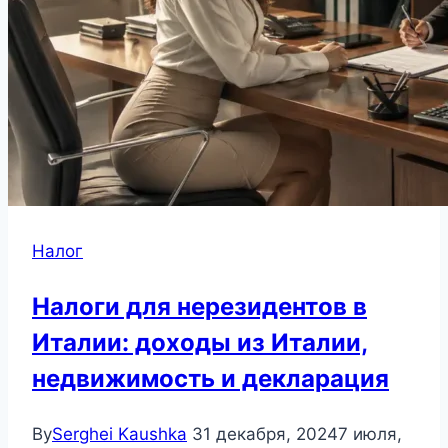
Налог
Налоги для нерезидентов в
Италии: доходы из Италии,
недвижимость и декларация
By
Serghei Kaushka
31 декабря, 2024
7 июля,