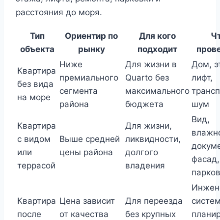
расстояния до моря.
Тип
Ориентир по
Для кого
Ч
объекта
рынку
подходит
пров
Ниже
Для жизни в
Дом, э
Квартира
премиального
Quarto без
лифт,
без вида
сегмента
максимального
трансп
на море
района
бюджета
шум
Вид,
Квартира
Для жизни,
влажно
с видом
Выше средней
ликвидности,
докум
или
цены района
долгого
фасад,
террасой
владения
парков
Инжен
Квартира
Цена зависит
Для переезда
систе
после
от качества
без крупных
планир