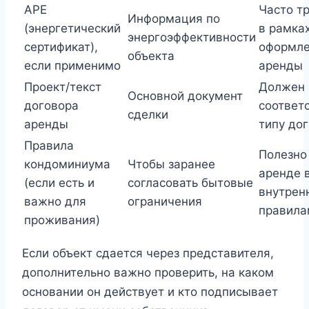
APE
Часто т
Информация по
(энергетический
в рамка
энергоэффективности
сертификат),
оформл
объекта
если применимо
аренды
Проект/текст
Должен
Основной документ
договора
соответ
сделки
аренды
типу до
Правила
Полезно
кондоминиума
Чтобы заранее
аренде 
(если есть и
согласовать бытовые
внутрен
важно для
ограничения
правила
проживания)
Если объект сдается через представителя,
дополнительно важно проверить, на каком
основании он действует и кто подписывает