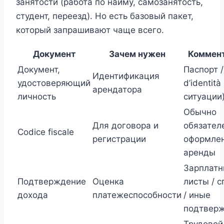
занятости (работа по найму, самозанятость,
студент, переезд). Но есть базовый пакет,
который запрашивают чаще всего.
Документ
Зачем нужен
Коммен
Документ,
Паспорт /
Идентификация
удостоверяющий
d’identità
арендатора
личность
ситуации
Обычно
Для договора и
обязател
Codice fiscale
регистрации
оформле
аренды
Зарплат
Подтверждение
Оценка
листы / с
дохода
платежеспособности
/ иные
подтвер
Трудовой