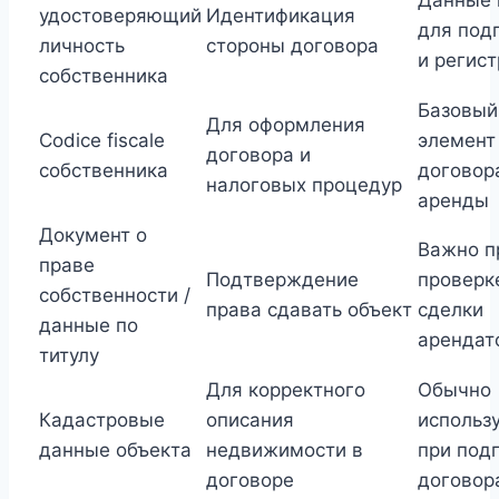
Данные
удостоверяющий
Идентификация
для под
личность
стороны договора
и регис
собственника
Базовый
Для оформления
Codice fiscale
элемент
договора и
собственника
договор
налоговых процедур
аренды
Документ о
Важно п
праве
Подтверждение
проверк
собственности /
права сдавать объект
сделки
данные по
арендат
титулу
Для корректного
Обычно
Кадастровые
описания
использ
данные объекта
недвижимости в
при под
договоре
договор