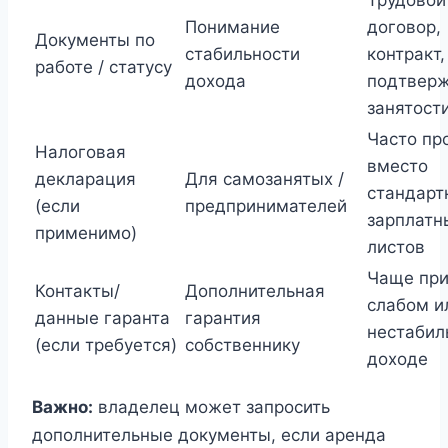
Понимание
договор,
Документы по
стабильности
контракт,
работе / статусу
дохода
подтвер
занятост
Часто пр
Налоговая
вместо
декларация
Для самозанятых /
стандарт
(если
предпринимателей
зарплатн
применимо)
листов
Чаще пр
Контакты/
Дополнительная
слабом и
данные гаранта
гарантия
нестабил
(если требуется)
собственнику
доходе
Важно:
владелец может запросить
дополнительные документы, если аренда