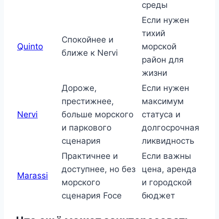
среды
Если нужен
тихий
Спокойнее и
Quinto
морской
ближе к Nervi
район для
жизни
Дороже,
Если нужен
престижнее,
максимум
Nervi
больше морского
статуса и
и паркового
долгосрочная
сценария
ликвидность
Практичнее и
Если важны
доступнее, но без
цена, аренда
Marassi
морского
и городской
сценария Foce
бюджет