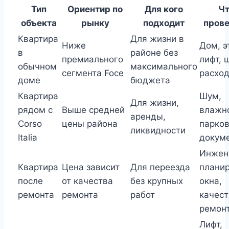
Тип
Ориентир по
Для кого
Ч
объекта
рынку
подходит
пров
Квартира
Для жизни в
Ниже
Дом, э
в
районе без
премиального
лифт, 
обычном
максимального
сегмента Foce
расхо
доме
бюджета
Квартира
Шум,
Для жизни,
рядом с
Выше средней
влажно
аренды,
Corso
цены района
парков
ликвидности
Italia
докум
Инжен
Квартира
Цена зависит
Для переезда
планир
после
от качества
без крупных
окна,
ремонта
ремонта
работ
качест
ремон
Лифт,