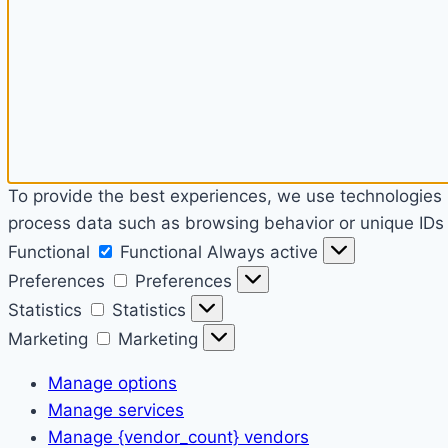
To provide the best experiences, we use technologies l
process data such as browsing behavior or unique IDs o
Functional
Functional
Always active
Preferences
Preferences
Statistics
Statistics
Marketing
Marketing
Manage options
Manage services
Manage {vendor_count} vendors