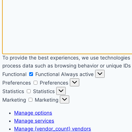
To provide the best experiences, we use technologies l
process data such as browsing behavior or unique IDs o
Functional
Functional
Always active
Preferences
Preferences
Statistics
Statistics
Marketing
Marketing
Manage options
Manage services
Manage {vendor_count} vendors