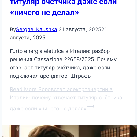
титуляр счётчика даже если
«ничего не делал»
By
Serghei Kaushka
21 августа, 2025
21
августа, 2025
Furto energia elettrica в Италии: разбор
решения Cassazione 22658/2025. Почему
отвечает титуляр счётчика, даже если
подключал арендатор. Штрафы
Read More
Воровство электроэнергии в
Италии: почему отвечает титуляр счётчика
даже если «ничего не делал»