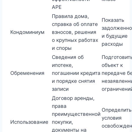
APE
Правила дома,
Показать
справка об оплате
задолженно
Кондоминиум
взносов, решения
и будущие
о крупных работах
расходы
и споры
Сведения об
Подготовит
ипотеке,
объект к
Обременения
погашении кредита
передаче б
и порядке снятия
незаявленн
записи
ограничени
Договор аренды,
права
Определить
преимущественной
условия
Использование
покупки,
освобожде
документы на