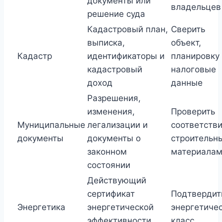
документы или
владельцев
решение суда
Кадастровый план,
Сверить
выписка,
объект,
Кадастр
идентификаторы и
планировку
кадастровый
налоговые
доход
данные
Разрешения,
изменения,
Проверить
Муниципальные
легализации и
соответств
документы
документы о
строительн
законном
материала
состоянии
Действующий
сертификат
Подтвердит
Энергетика
энергетической
энергетиче
эффективности
класс