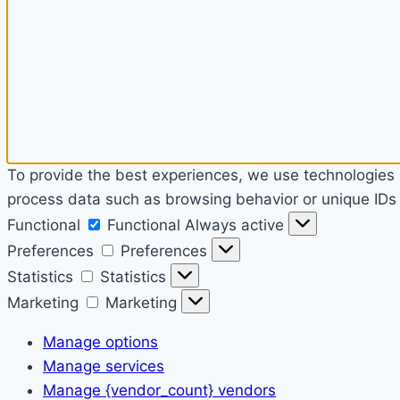
To provide the best experiences, we use technologies l
process data such as browsing behavior or unique IDs o
Functional
Functional
Always active
Preferences
Preferences
Statistics
Statistics
Marketing
Marketing
Manage options
Manage services
Manage {vendor_count} vendors