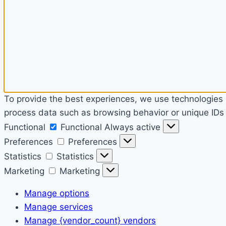
To provide the best experiences, we use technologies l
process data such as browsing behavior or unique IDs o
Functional
Functional
Always active
Preferences
Preferences
Statistics
Statistics
Marketing
Marketing
Manage options
Manage services
Manage {vendor_count} vendors