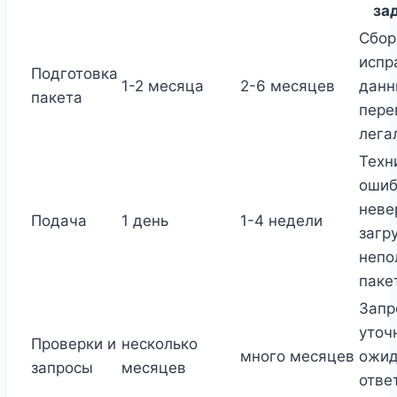
за
Сбор
испр
Подготовка
1-2 месяца
2-6 месяцев
данн
пакета
пере
лега
Техн
ошиб
неве
Подача
1 день
1-4 недели
загру
непо
паке
Запр
уточ
Проверки и
несколько
много месяцев
ожид
запросы
месяцев
отве